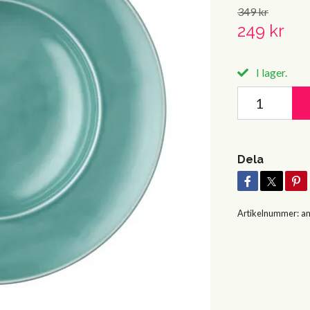
349 kr
249 kr
I lager.
Dela
Artikelnummer:
am