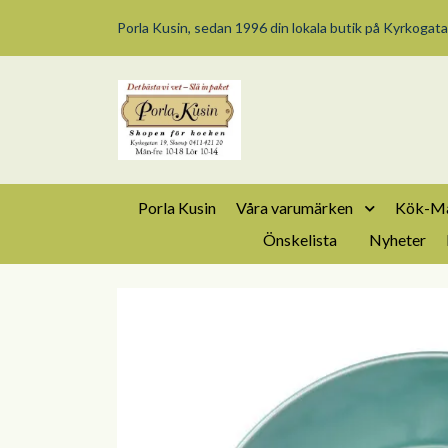
Porla Kusin, sedan 1996 din lokala butik på Kyrkogata
Porla Kusin
Våra varumärken
Kök-Ma
Önskelista
Nyheter