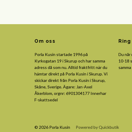
Om oss
Ring
Porla Kusin startade 1996 på
Du når
Kyrkogatan 19 i Skurup och har samma
10-18 s
adress då som nu. Alltid fraktfritt när du
samma 
hämtar direkt på Porla Kusin i Skurup. Vi
skickar direkt från Porla Kusin i Skurup,
Skåne, Sverige. Ägare: Jan-Axel
Åkerblom, orgnr: 6901304177 Innerhar
F-skattsedel
© 2026 Porla Kusin
Powered by Quickbutik