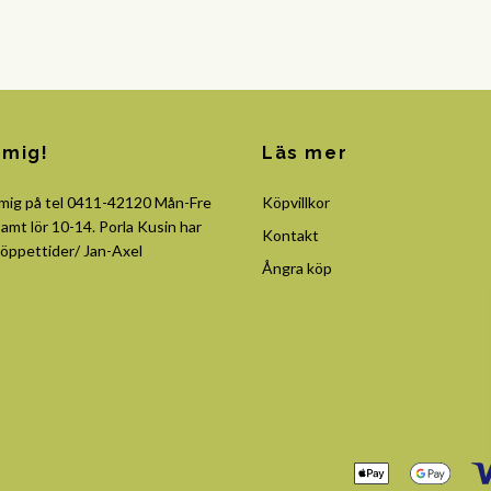
 mig!
Läs mer
 mig på tel 0411-42120 Mån-Fre
Köpvillkor
amt lör 10-14. Porla Kusin har
Kontakt
öppettider/ Jan-Axel
Ångra köp