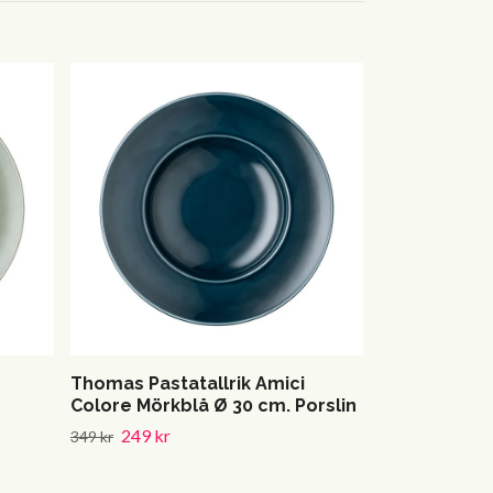
Thomas Pasta
Colore Grå Ø
249 kr
349 kr
Thomas Pastatallrik Amici
Colore Mörkblå Ø 30 cm. Porslin
249 kr
349 kr