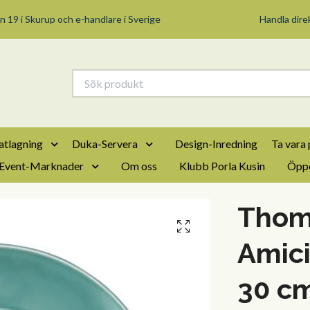
n 19 i Skurup och e-handlare i Sverige
Handla direk
tlagning
Duka-Servera
Design-Inredning
Ta vara 
Event-Marknader
Om oss
Klubb Porla Kusin
Öppe
Thoma
Amici
30 cm