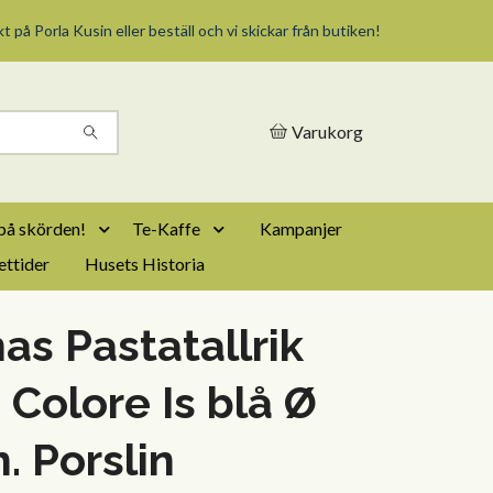
t på Porla Kusin eller beställ och vi skickar från butiken!
Varukorg
på skörden!
Te-Kaffe
Kampanjer
ttider
Husets Historia
s Pastatallrik
 Colore Is blå Ø
. Porslin