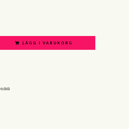
LÄGG I VARUKORG
iciblå