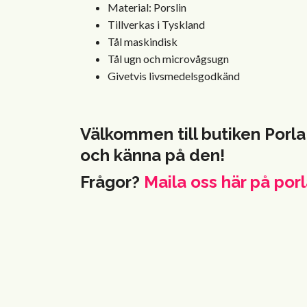
Material:
Porslin
Tillverkas i Tyskland
Tål maskindisk
Tål ugn och microvågsugn
Givetvis livsmedelsgodkänd
Välkommen till butiken Porla
och känna på den!
Frågor?
Maila oss här på
porl