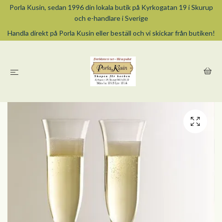
Porla Kusin, sedan 1996 din lokala butik på Kyrkogatan 19 i Skurup
och e-handlare i Sverige
Handla direkt på Porla Kusin eller beställ och vi skickar från butiken!