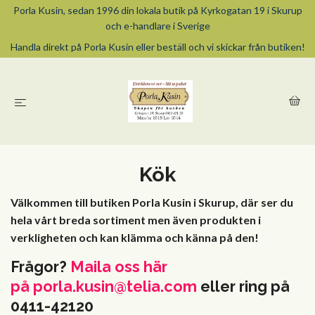
Porla Kusin, sedan 1996 din lokala butik på Kyrkogatan 19 i Skurup
och e-handlare i Sverige
Handla direkt på Porla Kusin eller beställ och vi skickar från butiken!
Kök
Välkommen till butiken Porla Kusin i Skurup, där ser du
hela vårt breda sortiment men även produkten i
verkligheten och kan klämma och känna på den!
Frågor?
Maila oss här
på
porla.kusin@telia.com
eller ring på
0411-42120