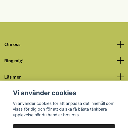
Om oss
Ring mig!
Läs mer
Vi använder cookies
Sociala medier
Vi använder cookies för att anpassa det innehåll som
visas för dig och för att du ska få bästa tänkbara
upplevelse när du handlar hos oss.