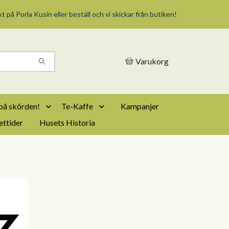
t på Porla Kusin eller beställ och vi skickar från butiken!
Varukorg
på skörden!
Te-Kaffe
Kampanjer
ttider
Husets Historia