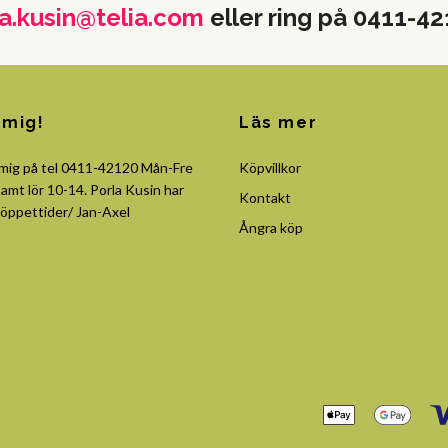
a.kusin@telia.com
eller ring på 0411-4
 mig!
Läs mer
 mig på tel 0411-42120 Mån-Fre
Köpvillkor
amt lör 10-14. Porla Kusin har
Kontakt
öppettider/ Jan-Axel
Ångra köp