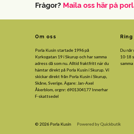
Frågor?
Maila oss här på
porl
Om oss
Ring
Porla Kusin startade 1996 på
Du når
Kyrkogatan 19 i Skurup och har samma
10-18 s
adress då som nu. Alltid fraktfritt när du
samma 
hämtar direkt på Porla Kusin i Skurup. Vi
skickar direkt från Porla Kusin i Skurup,
Skåne, Sverige. Ägare: Jan-Axel
Åkerblom, orgnr: 6901304177 Innerhar
F-skattsedel
© 2026 Porla Kusin
Powered by Quickbutik