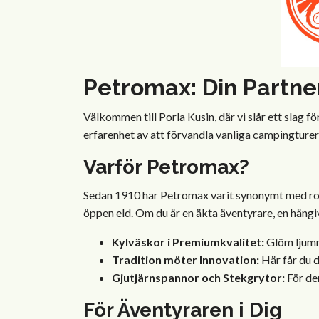
Petromax: Din Partner
Välkommen till Porla Kusin, där vi slår ett slag 
erfarenhet av att förvandla vanliga campingturer 
Varför Petromax?
Sedan 1910 har Petromax varit synonymt med rob
öppen eld. Om du är en äkta äventyrare, en hängi
Kylväskor i Premiumkvalitet:
Glöm ljumma
Tradition möter Innovation:
Här får du d
Gjutjärnspannor och Stekgrytor:
För de
För Äventyraren i Dig