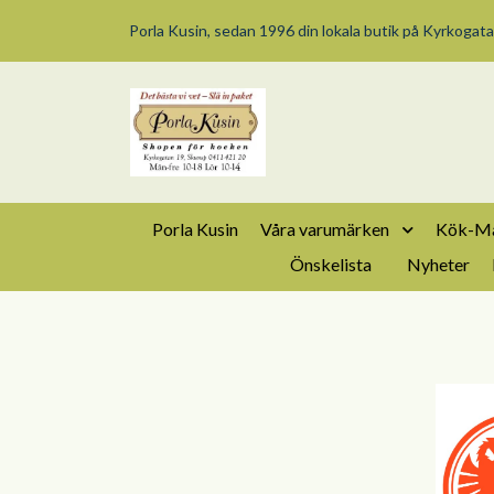
Porla Kusin, sedan 1996 din lokala butik på Kyrkogata
Porla Kusin
Våra varumärken
Kök-Ma
Önskelista
Nyheter