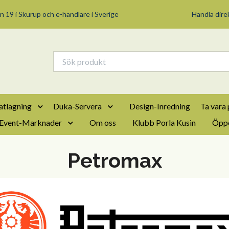
n 19 i Skurup och e-handlare i Sverige
Handla direk
tlagning
Duka-Servera
Design-Inredning
Ta vara 
Event-Marknader
Om oss
Klubb Porla Kusin
Öppe
Petromax