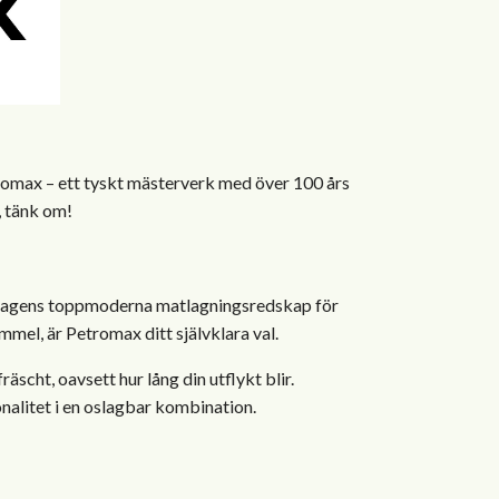
etromax – ett tyskt mästerverk med över 100 års
, tänk om!
l dagens toppmoderna matlagningsredskap för
mel, är Petromax ditt självklara val.
scht, oavsett hur lång din utflykt blir.
onalitet i en oslagbar kombination.