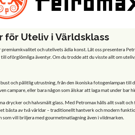
 för Uteliv i Världsklass
för premiumkvalitet och utelivets ädla konst. Låt oss presentera P
till oförglömliga äventyr. Om du trodde att du visste allt om uteliv
ust och pålitlig utrustning, från den ikoniska fotogenlampan til
ven campare, eller bara någon som älskar att laga mat under bar him
 drycker och halvsmält glass. Med Petromax hålls allt svalt och frä
et bästa av två världar – traditionellt hantverk och modern funkti
n som vill briljera med gourmetmatlagning även i vildmarken.