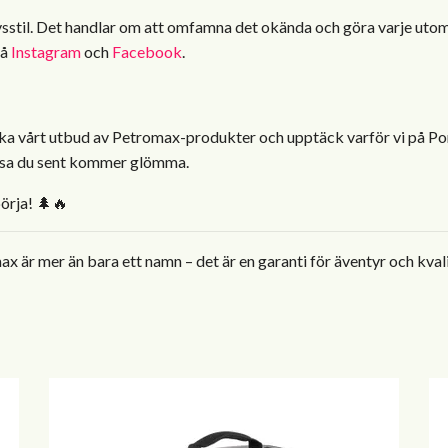
ivsstil. Det handlar om att omfamna det okända och göra varje utom
på
Instagram
och
Facebook
.
forska vårt utbud av Petromax-produkter och upptäck varför vi på Por
 resa du sent kommer glömma.
örja! 🌲🔥
 är mer än bara ett namn – det är en garanti för äventyr och kvali