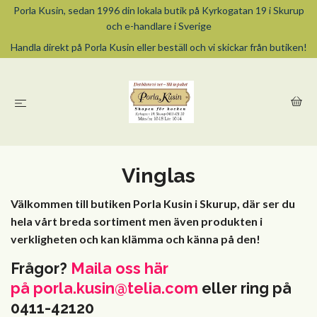
Porla Kusin, sedan 1996 din lokala butik på Kyrkogatan 19 i Skurup
och e-handlare i Sverige
Handla direkt på Porla Kusin eller beställ och vi skickar från butiken!
Vinglas
Välkommen till butiken Porla Kusin i Skurup, där ser du
hela vårt breda sortiment men även produkten i
verkligheten och kan klämma och känna på den!
Frågor?
Maila oss här
på
porla.kusin@telia.com
eller ring på
0411-42120