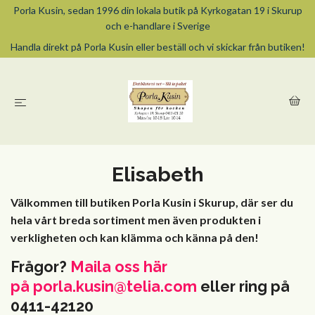
Porla Kusin, sedan 1996 din lokala butik på Kyrkogatan 19 i Skurup
och e-handlare i Sverige
Handla direkt på Porla Kusin eller beställ och vi skickar från butiken!
Elisabeth
Välkommen till butiken Porla Kusin i Skurup, där ser du
hela vårt breda sortiment men även produkten i
verkligheten och kan klämma och känna på den!
Frågor?
Maila oss här
på
porla.kusin@telia.com
eller ring på
0411-42120