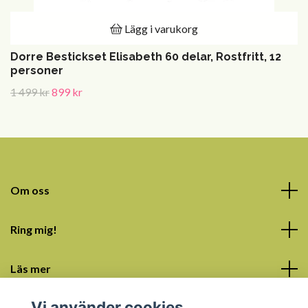
Lägg i varukorg
Dorre Bestickset Elisabeth 60 delar, Rostfritt, 12
personer
1 499 kr
899 kr
Om oss
Ring mig!
Läs mer
Vi använder cookies
Sociala medier