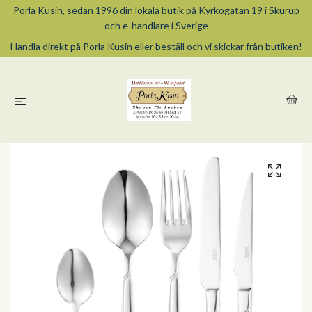
Porla Kusin, sedan 1996 din lokala butik på Kyrkogatan 19 i Skurup
och e-handlare i Sverige
Handla direkt på Porla Kusin eller beställ och vi skickar från butiken!