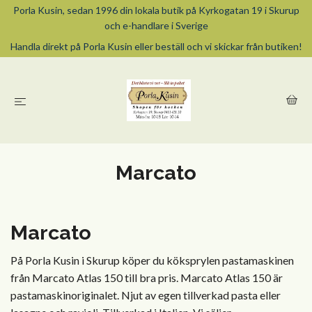
Porla Kusin, sedan 1996 din lokala butik på Kyrkogatan 19 i Skurup
och e-handlare i Sverige
Handla direkt på Porla Kusin eller beställ och vi skickar från butiken!
Marcato
Marcato
På Porla Kusin i Skurup köper du köksprylen pastamaskinen
från Marcato Atlas 150 till bra pris. Marcato Atlas 150 är
pastamaskinoriginalet. Njut av egen tillverkad pasta eller