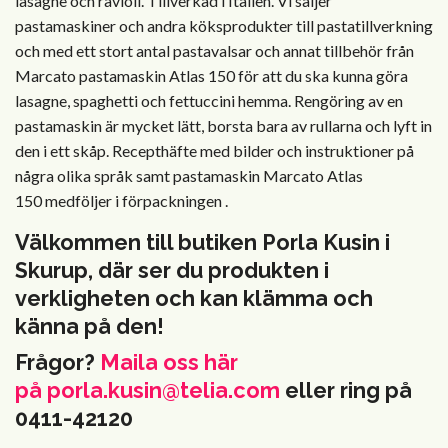
lasagne och ravioli. Tillverkad i Italien. Vi säljer
pastamaskiner och andra köksprodukter till pastatillverkning
och med ett stort antal pastavalsar och annat tillbehör från
Marcato pastamaskin Atlas 150 för att du ska kunna göra
lasagne, spaghetti och fettuccini hemma. Rengöring av en
pastamaskin är mycket lätt, borsta bara av rullarna och lyft in
den i ett skåp. Recepthäfte med bilder och instruktioner på
några olika språk samt pastamaskin Marcato Atlas
150 medföljer i förpackningen .
Välkommen till butiken Porla Kusin i
Skurup, där ser du produkten i
verkligheten och kan klämma och
känna på den!
Frågor?
Maila oss här
på
porla.kusin@telia.com
eller ring på
0411-42120