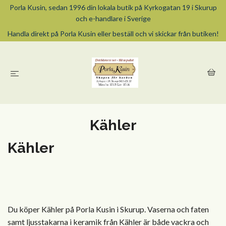
Porla Kusin, sedan 1996 din lokala butik på Kyrkogatan 19 i Skurup
och e-handlare i Sverige
Handla direkt på Porla Kusin eller beställ och vi skickar från butiken!
Kähler
Kähler
Du köper Kähler på Porla Kusin i Skurup. Vaserna och faten
samt ljusstakarna i keramik från Kähler är både vackra och