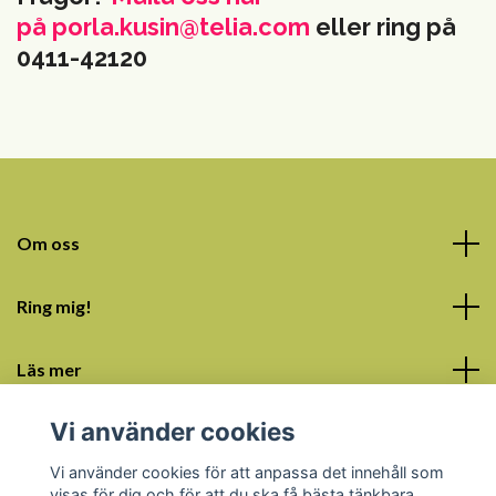
på
porla.kusin@telia.com
eller ring på
0411-42120
Om oss
Ring mig!
Läs mer
Vi använder cookies
Sociala medier
Vi använder cookies för att anpassa det innehåll som
visas för dig och för att du ska få bästa tänkbara