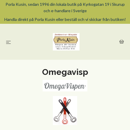
Porla Kusin, sedan 1996 din lokala butik på Kyrkogatan 19 i Skurup
och e-handlare i Sverige
Handla direkt på Porla Kusin eller beställ och vi skickar från butiken!
Omegavisp