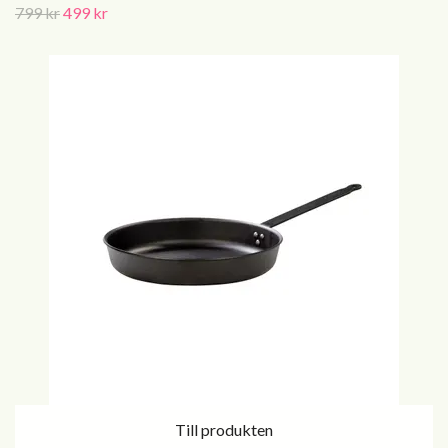
799 kr
499 kr
Till produkten