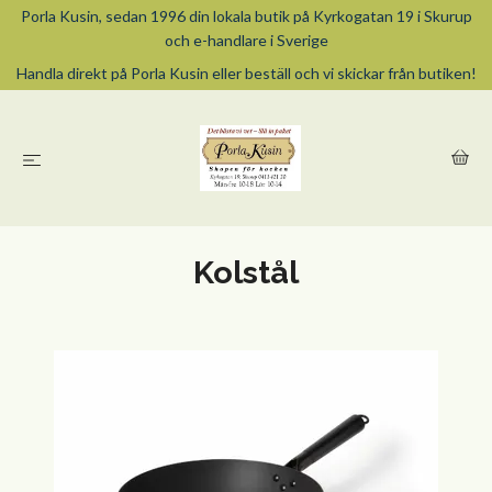
Porla Kusin, sedan 1996 din lokala butik på Kyrkogatan 19 i Skurup
och e-handlare i Sverige
Handla direkt på Porla Kusin eller beställ och vi skickar från butiken!
Kolstål