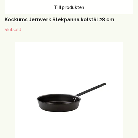
Till produkten
Kockums Jernverk Stekpanna kolstål 28 cm
Slutsåld