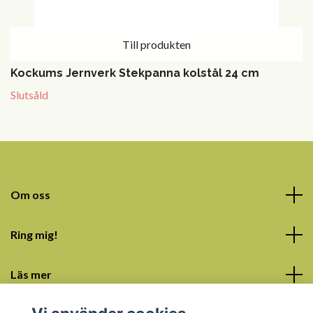
Till produkten
Kockums Jernverk Stekpanna kolstål 24 cm
Slutsåld
Om oss
Ring mig!
Läs mer