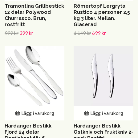
Tramontina Grillbestick
Römertopf Lergryta
12 delar Polywood
Rustico 4 personer 2,5
Churrasco. Brun,
kg 3 liter. Mellan.
rostfritt
Glaserad
999 kr
399 kr
1 149 kr
699 kr
Lägg i varukorg
Lägg i varukorg
Hardanger Bestikk
Hardanger Bestikk
Fjord 24 delar
Ostkniv och Fruktkniv 2-