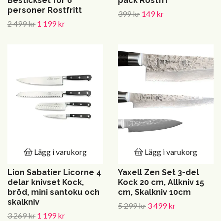
Bestickset för 6
pack Rostfri
personer Rostfritt
399 kr
149 kr
2 499 kr
1 199 kr
Lägg i varukorg
Lägg i varukorg
Lion Sabatier Licorne 4
Yaxell Zen Set 3-del
delar knivset Kock,
Kock 20 cm, Allkniv 15
bröd, mini santoku och
cm, Skalkniv 10cm
skalkniv
5 299 kr
3 499 kr
3 269 kr
1 199 kr