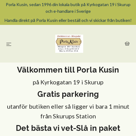
Porla Kusin, sedan 1996 din lokala butik på Kyrkogatan 19 i Skurup
och e-handlare i Sverige
Handla direkt på Porla Kusin eller beställ och vi skickar från butiken!
Välkommen till Porla Kusin
på Kyrkogatan 19 i Skurup
Gratis parkering
utanför butiken eller så ligger vi bara 1 minut
från Skurups Station
Det bästa vi vet-Slå in paket