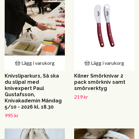
Lägg i varukorg
Lägg i varukorg
Knivsliparkurs, Så ska
Kilner Smörknivar 2
du slipa! med
pack smörkniv samt
knivexpert Paul
smörverktyg
Gustafsson,
219 kr
Knivakademin Måndag
5/10 - 2026 kl. 18.30
995 kr