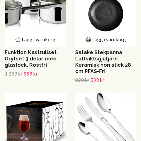
Lägg i varukorg
Lägg i varukorg
Funktion Kastrullset
Satake Stekpanna
Grytset 3 delar med
Lättviktsgjutjärn
glaslock. Rostfri
Keramisk non stick 28
cm PFAS-Fri
1 299 kr
899 kr
899 kr
599 kr