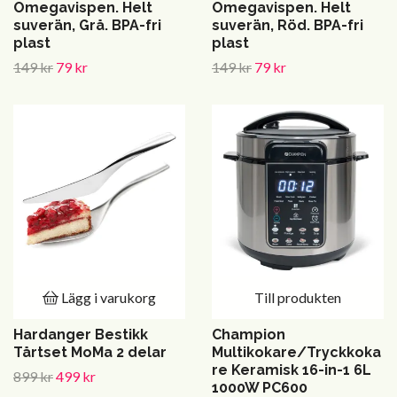
Omegavispen. Helt
Omegavispen. Helt
suverän, Grå. BPA-fri
suverän, Röd. BPA-fri
plast
plast
149 kr
79 kr
149 kr
79 kr
Lägg i varukorg
Till produkten
Hardanger Bestikk
Champion
Tårtset MoMa 2 delar
Multikokare/Tryckkoka
re Keramisk 16-in-1 6L
899 kr
499 kr
1000W PC600