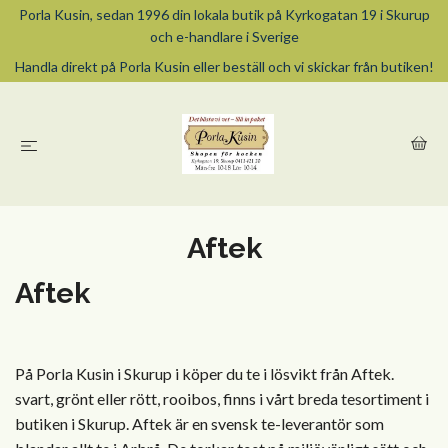
Porla Kusin, sedan 1996 din lokala butik på Kyrkogatan 19 i Skurup
och e-handlare i Sverige
Handla direkt på Porla Kusin eller beställ och vi skickar från butiken!
Aftek
Aftek
På Porla Kusin i Skurup i köper du te i lösvikt från Aftek.
svart, grönt eller rött, rooibos, finns i vårt breda tesortiment i
butiken i Skurup.
Aftek är en svensk te-leverantör som