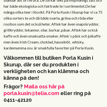
blandar allt te i Arbrå. De torkar teet på miljövänligt sätt och
har både ekologiska och fairtrade te i sortimentet.De har
många olika teer i lösvikt. På Porla Kusin i Skurup har vi ca 75
olika sorters te och då både svarta, gröna och röda eller
rooibos som det också heter. Aftek har även snapskryddor,
grillkryddor, tekannor, silar, burkar, påsar. Aftek har också
kaffe och även smaksatta smaker. Aftek´s påsk och julkaffe
men även Irish Cream, choklad, hasselnöt, whisky,
kardemumma osv. är smakfulla favoriter på Porla Kusin.
Välkommen till butiken Porla Kusin i
Skurup, där ser du produkten i
verkligheten och kan klämma och
känna på den!
Frågor?
Maila oss här på
porla.kusin@telia.com
eller ring på
0411-42120