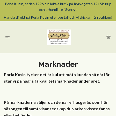
Porla Kusin, sedan 1996 din lokala butik på Kyrkogatan 19 i Skurup
och e-handlare i Sverige
Handla direkt på Porla Kusin eller beställ och vi skickar från butiken!
Marknader
Porla Kusin tycker det är kul att möta kunden så därför
står vi på några få kvalitetsmarknader under året.
På marknaderna säljer och demar vi husgeråd som hör
säsongen till samt visar redskap du varken visste fanns
eller behövde!