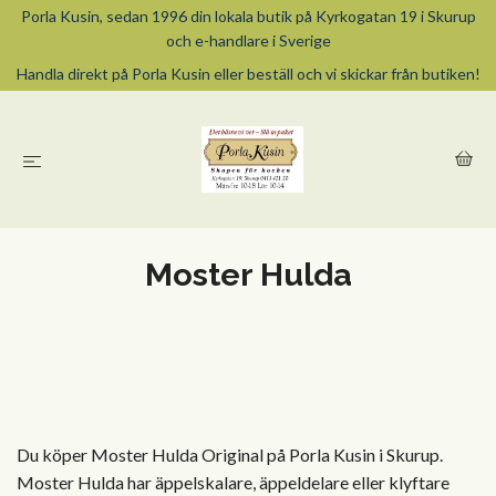
Porla Kusin, sedan 1996 din lokala butik på Kyrkogatan 19 i Skurup
och e-handlare i Sverige
Handla direkt på Porla Kusin eller beställ och vi skickar från butiken!
Moster Hulda
Du köper Moster Hulda Original på Porla Kusin i Skurup.
Moster Hulda har äppelskalare, äppeldelare eller klyftare