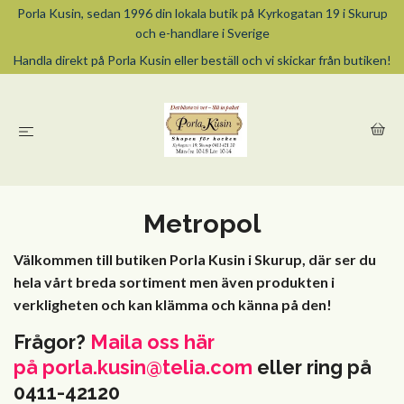
Porla Kusin, sedan 1996 din lokala butik på Kyrkogatan 19 i Skurup
och e-handlare i Sverige
Handla direkt på Porla Kusin eller beställ och vi skickar från butiken!
Metropol
Välkommen till butiken Porla Kusin i Skurup, där ser du
hela vårt breda sortiment men även produkten i
verkligheten och kan klämma och känna på den!
Frågor?
Maila oss här
på
porla.kusin@telia.com
eller ring på
0411-42120