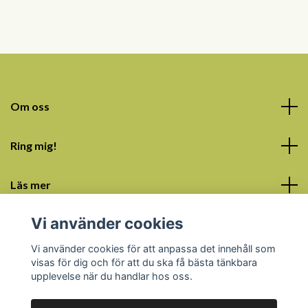
Om oss
Ring mig!
Läs mer
Vi använder cookies
Sociala medier
Vi använder cookies för att anpassa det innehåll som
visas för dig och för att du ska få bästa tänkbara
upplevelse när du handlar hos oss.