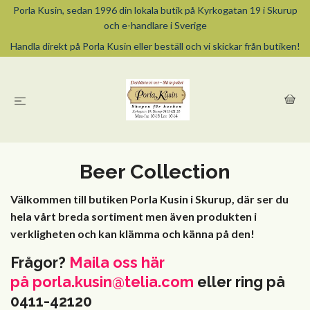
Porla Kusin, sedan 1996 din lokala butik på Kyrkogatan 19 i Skurup
och e-handlare i Sverige
Handla direkt på Porla Kusin eller beställ och vi skickar från butiken!
Beer Collection
Välkommen till butiken Porla Kusin i Skurup, där ser du
hela vårt breda sortiment men även produkten i
verkligheten och kan klämma och känna på den!
Frågor?
Maila oss här
på
porla.kusin@telia.com
eller ring på
0411-42120