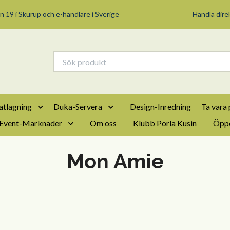
n 19 i Skurup och e-handlare i Sverige
Handla direk
tlagning
Duka-Servera
Design-Inredning
Ta vara 
Event-Marknader
Om oss
Klubb Porla Kusin
Öppe
Mon Amie