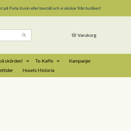
t på Porla Kusin eller beställ och vi skickar från butiken!
Varukorg
på skörden!
Te-Kaffe
Kampanjer
ttider
Husets Historia