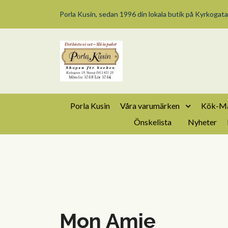
Porla Kusin, sedan 1996 din lokala butik på Kyrkogata
Porla Kusin
Våra varumärken
Kök-Ma
Önskelista
Nyheter
Mon Amie