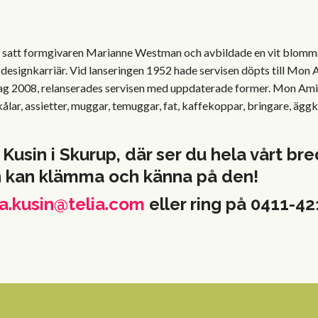
 satt formgivaren Marianne Westman och avbildade en vit blomma, 
 designkarriär. Vid lanseringen 1952 hade servisen döpts till Mon
 2008, relanserades servisen med uppdaterade former. Mon Amie 
. skålar, assietter, muggar, temuggar, fat, kaffekoppar, bringare, 
 Kusin i Skurup, där ser du hela vårt b
h kan klämma och känna på den!
a.kusin@telia.com
eller ring på 0411-4