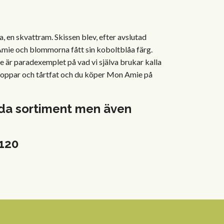
en skvattram. Skissen blev, efter avslutad
 Amie och blommorna fått sin koboltblåa färg.
är paradexemplet på vad vi själva brukar kalla
äggkoppar och tårtfat och du köper Mon Amie på
reda sortiment men även
2120