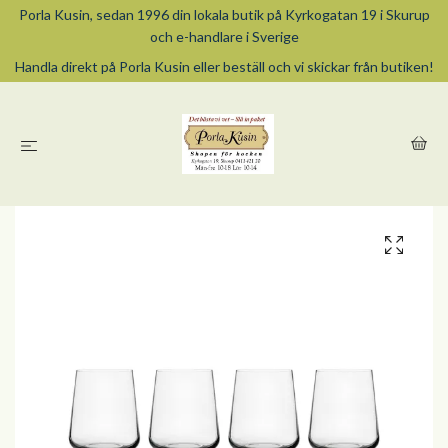
Porla Kusin, sedan 1996 din lokala butik på Kyrkogatan 19 i Skurup
och e-handlare i Sverige
Handla direkt på Porla Kusin eller beställ och vi skickar från butiken!