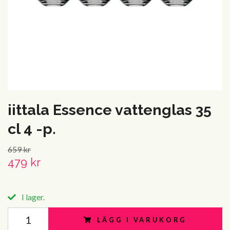
iittala Essence vattenglas 35
cl 4 -p.
659 kr
479 kr
I lager.
LÄGG I VARUKORG