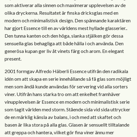
som aktiverar alla sinnen och maximerar upplevelsen av de
olika dryckerna. Resultatet är finska dricksglas med en
modern och minimalistisk design. Den spännande karaktären
har gjort Essence till en av världens mest hyllade glasserier..
Den tunna kanten och den höga, slanka stjälken gör dessa
sensuella glas behagliga att både hålla i och använda. Den
generösa kupan ger liv åt vinets färg och arom. En elegant
present.
2001 formgav Alfredo Häberli Essence utifrån den radikala
idén om att skapa en serie innehållande så få glas som möjligt
men som ändå kunde användas för servering vid alla sorters
viner. Utifrån hans starka tro om att enkelhet framhäver
vinupplevelsen är Essence en modern och minimalistisk serie
som tagit världen med storm. Stående sida vid sida uttrycker
de en märklig känsla av balans, i och med att skaftet och
basen är lika stora på alla glas. Glasen är sensuellt tilltalande
att greppa och hantera, vilket gör fina viner ännu mer