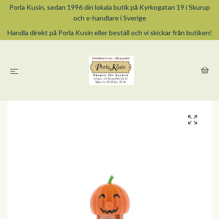
Porla Kusin, sedan 1996 din lokala butik på Kyrkogatan 19 i Skurup
och e-handlare i Sverige
Handla direkt på Porla Kusin eller beställ och vi skickar från butiken!