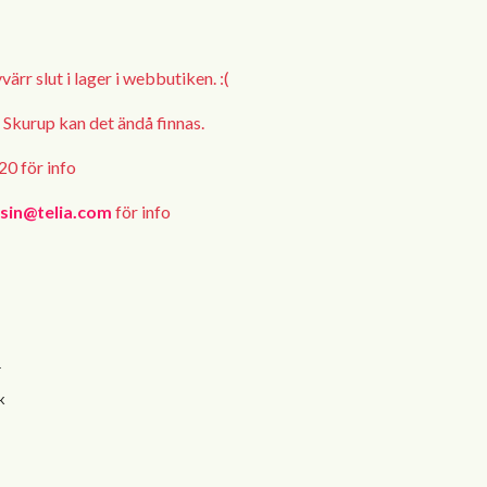
ärr slut i lager i webbutiken. :(
i Skurup kan det ändå finnas.
0 för info
usin@telia.com
för info
1
k