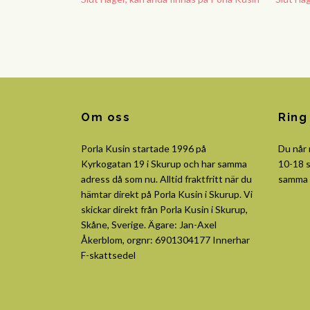
Om oss
Ring
Porla Kusin startade 1996 på
Du når
Kyrkogatan 19 i Skurup och har samma
10-18 s
adress då som nu. Alltid fraktfritt när du
samma 
hämtar direkt på Porla Kusin i Skurup. Vi
skickar direkt från Porla Kusin i Skurup,
Skåne, Sverige. Ägare: Jan-Axel
Åkerblom, orgnr: 6901304177 Innerhar
F-skattsedel