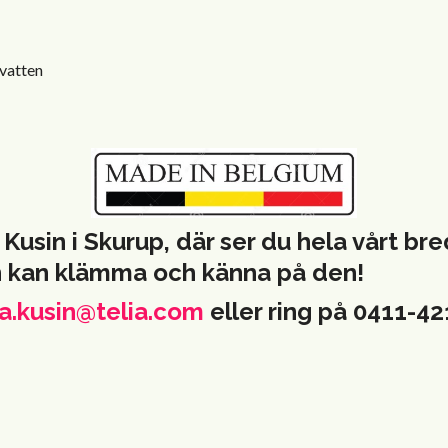
 vatten
 Kusin i Skurup, där ser du hela vårt b
h kan klämma och känna på den!
a.kusin@telia.com
eller ring på 0411-4