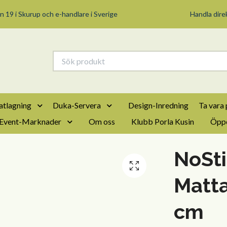
n 19 i Skurup och e-handlare i Sverige
Handla direk
tlagning
Duka-Servera
Design-Inredning
Ta vara 
Event-Marknader
Om oss
Klubb Porla Kusin
Öppe
NoSti
Matta
cm