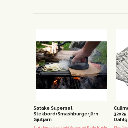
Satake Superset
Culim
Stekbord+Smashburgerjärn
32x25 
Gjutjärn
Dahlg
Slut i lager, kan ändå finnas på Porla Kusin
Slut i l