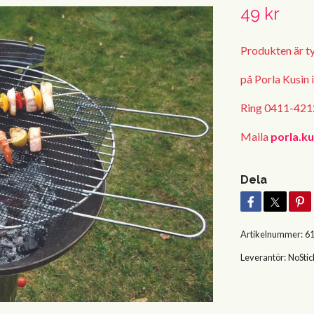
49 kr
Produkten är tyv
på Porla Kusin 
Ring 0411-4212
Maila
porla.k
Dela
Artikelnummer:
6
Leverantör:
NoStic