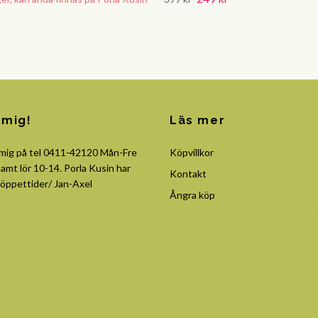
 mig!
Läs mer
 mig på tel 0411-42120 Mån-Fre
Köpvillkor
amt lör 10-14. Porla Kusin har
Kontakt
öppettider/ Jan-Axel
Ångra köp