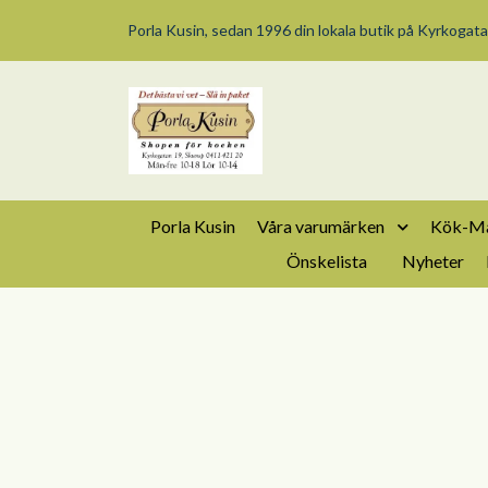
Porla Kusin, sedan 1996 din lokala butik på Kyrkogata
Porla Kusin
Våra varumärken
Kök-Ma
Önskelista
Nyheter