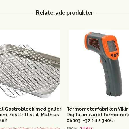
at Gastrobleck med galler
Termometerfabriken Viki
cm. rostfritt stål. Mathias
Digital infraröd termomet
ren
06003. -32 till + 380C.
249 kr
ager, kan ändå finnas på Porla Kusin
399 kr