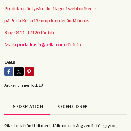
Produkten är tyvärr slut i lager i webbutiken. :(
på Porla Kusin i Skurup kan det ändå finnas.
Ring 0411-42120 för info
Maila
porla.kusin@telia.com
för info
Dela
Artikelnummer:
lock 18
INFORMATION
RECENSIONER
Glaslock från Ibili med stålkant och ångventil, för grytor,