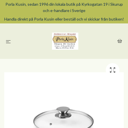
Porla Kusin, sedan 1996 din lokala butik på Kyrkogatan 19 i Skurup
och e-handlare i Sverige
Handla direkt på Porla Kusin eller beställ och vi skickar från butiken!