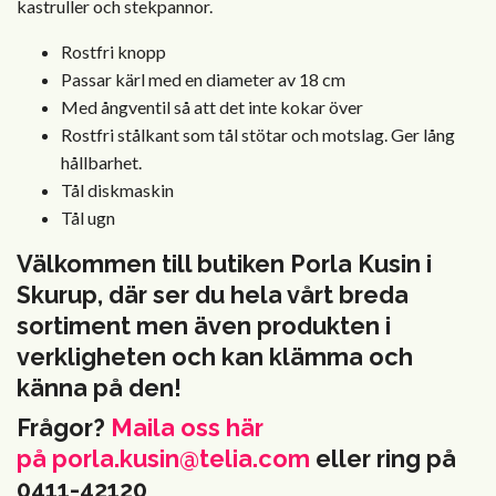
kastruller och stekpannor.
Rostfri knopp
Passar kärl med en diameter av 18 cm
Med ångventil så att det inte kokar över
Rostfri stålkant som tål stötar och motslag. Ger lång
hållbarhet.
Tål diskmaskin
Tål ugn
Välkommen till butiken Porla Kusin i
Skurup, där ser du hela vårt breda
sortiment men även produkten i
verkligheten och kan klämma och
känna på den!
Frågor?
Maila oss här
på
porla.kusin@telia.com
eller ring på
0411-42120