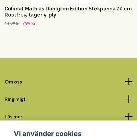
Culimat Mathias Dahlgren Edition Stekpanna 20 cm
Rostfri. 5-lager 5-ply
799 kr
1 099 kr
Om oss
Ring mig!
Läs mer
Vi använder cookies
Sociala medier