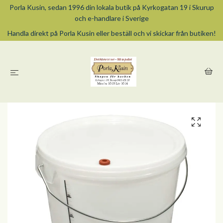
Porla Kusin, sedan 1996 din lokala butik på Kyrkogatan 19 i Skurup
och e-handlare i Sverige
Handla direkt på Porla Kusin eller beställ och vi skickar från butiken!