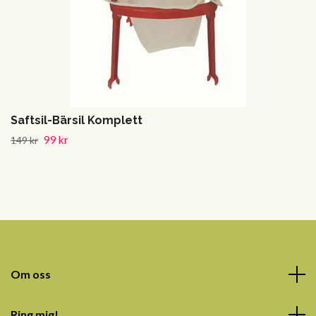
Saftsil-Bärsil Komplett
99 kr
149 kr
Om oss
Ring mig!