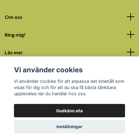
Om oss
Ring mig!
Läs mer
Vi använder cookies
Sociala medier
Vi använder cookies för att anpassa det innehåll som
visas för dig och för att du ska få bästa tänkbara
upplevelse när du handlar hos oss.
Godkänn alla
© 2026 Porla Kusin
Powered by Quickbutik
Inställningar