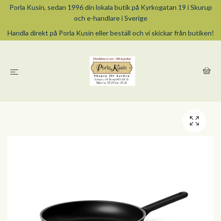
Porla Kusin, sedan 1996 din lokala butik på Kyrkogatan 19 i Skurup
och e-handlare i Sverige
Handla direkt på Porla Kusin eller beställ och vi skickar från butiken!