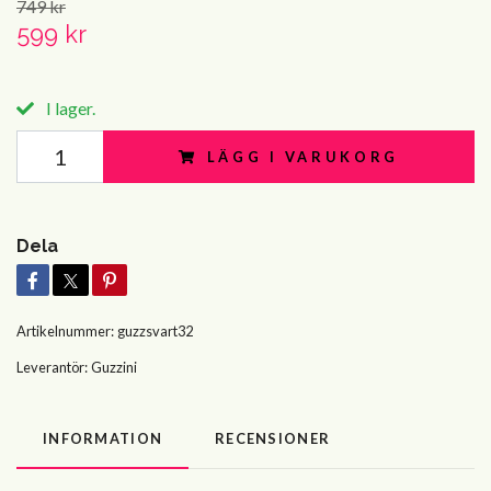
749 kr
599 kr
I lager.
LÄGG I VARUKORG
Dela
Artikelnummer:
guzzsvart32
Leverantör:
Guzzini
INFORMATION
RECENSIONER