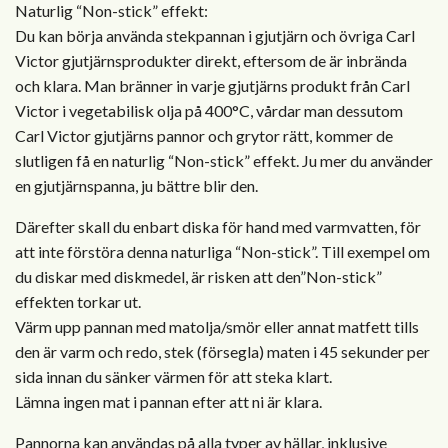
Naturlig “Non-stick” effekt:
Du kan börja använda stekpannan i gjutjärn och övriga Carl
Victor gjutjärnsprodukter direkt, eftersom de är inbrända
och klara. Man bränner in varje gjutjärns produkt från Carl
Victor i vegetabilisk olja på 400°C, vårdar man dessutom
Carl Victor gjutjärns pannor och grytor rätt, kommer de
slutligen få en naturlig “Non-stick” effekt. Ju mer du använder
en gjutjärnspanna, ju bättre blir den.
Därefter skall du enbart diska för hand med varmvatten, för
att inte förstöra denna naturliga “Non-stick”. Till exempel om
du diskar med diskmedel, är risken att den”Non-stick”
effekten torkar ut.
Värm upp pannan med matolja/smör eller annat matfett tills
den är varm och redo, stek (försegla) maten i 45 sekunder per
sida innan du sänker värmen för att steka klart.
Lämna ingen mat i pannan efter att ni är klara.
Pannorna kan användas på alla typer av hällar, inklusive