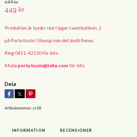
649 kr
449 kr
Produkten är tyvärr slut i lager i webbutiken. :(
på Porla Kusin i Skurup kan det ändå finnas.
Ring 0411-42120 för info
Maila
porla.kusin@telia.com
för info
Dela
Artikelnummer:
cv18
INFORMATION
RECENSIONER