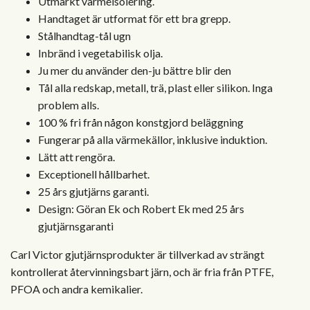
Utmärkt värmeisolering.
Handtaget är utformat för ett bra grepp.
Stålhandtag-tål ugn
Inbränd i vegetabilisk olja.
Ju mer du använder den-ju bättre blir den
Tål alla redskap, metall, trä, plast eller silikon. Inga
problem alls.
100 % fri från någon konstgjord beläggning
Fungerar på alla värmekällor, inklusive induktion.
Lätt att rengöra.
Exceptionell hållbarhet.
25 års gjutjärns garanti.
Design: Göran Ek och Robert Ek med 25 års
gjutjärnsgaranti
Carl Victor gjutjärnsprodukter är tillverkad av strängt
kontrollerat återvinningsbart järn, och är fria från PTFE,
PFOA och andra kemikalier.