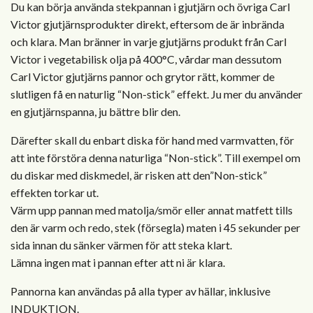
Du kan börja använda stekpannan i gjutjärn och övriga Carl
Victor gjutjärnsprodukter direkt, eftersom de är inbrända
och klara. Man bränner in varje gjutjärns produkt från Carl
Victor i vegetabilisk olja på 400°C, vårdar man dessutom
Carl Victor gjutjärns pannor och grytor rätt, kommer de
slutligen få en naturlig “Non-stick” effekt. Ju mer du använder
en gjutjärnspanna, ju bättre blir den.
Därefter skall du enbart diska för hand med varmvatten, för
att inte förstöra denna naturliga “Non-stick”. Till exempel om
du diskar med diskmedel, är risken att den”Non-stick”
effekten torkar ut.
Värm upp pannan med matolja/smör eller annat matfett tills
den är varm och redo, stek (försegla) maten i 45 sekunder per
sida innan du sänker värmen för att steka klart.
Lämna ingen mat i pannan efter att ni är klara.
Pannorna kan användas på alla typer av hällar, inklusive
INDUKTION.