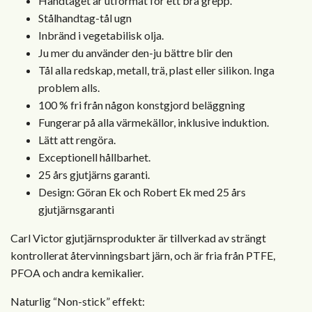
Handtaget är utformat för ett bra grepp.
Stålhandtag-tål ugn
Inbränd i vegetabilisk olja.
Ju mer du använder den-ju bättre blir den
Tål alla redskap, metall, trä, plast eller silikon. Inga
problem alls.
100 % fri från någon konstgjord beläggning
Fungerar på alla värmekällor, inklusive induktion.
Lätt att rengöra.
Exceptionell hållbarhet.
25 års gjutjärns garanti.
Design: Göran Ek och Robert Ek med 25 års
gjutjärnsgaranti
Carl Victor gjutjärnsprodukter är tillverkad av strängt
kontrollerat återvinningsbart järn, och är fria från PTFE,
PFOA och andra kemikalier.
Naturlig “Non-stick” effekt: