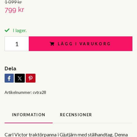
1 099 kr
799 kr
I lager.
LÄGG I VARUKORG
Dela
Artikelnummer:
cvtra28
INFORMATION
RECENSIONER
Carl Victor traktörpanna i Gjutjärn med stålhandtag. Denna