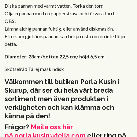
Diska pannan med varmt vatten. Torka den torr.
Olja in pannan med en papperstrasa och förvara torrt.
OBS!
Lämna aldrig pannan fuktig, eller använd diskmaskin.
Eftersom gjutjärnspannan kan börja rosta om du inte följer
detta.
Diameter:
28cm/botten 22,5 cm/ höjd 6,5 cm
Skötselråd
Tål ej maskindisk
Välkommen till butiken Porla Kusin i
Skurup, där ser du hela vårt breda
sortiment men även produkten i
verkligheten och kan klämma och
känna på den!
Frågor?
Maila oss här
på
porla.kusin@telia.com
eller ring på