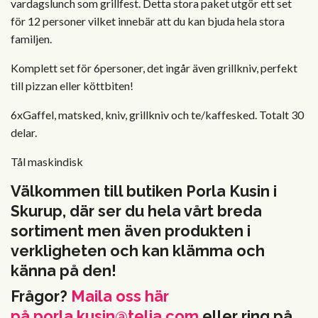
vardagslunch som grillfest. Detta stora paket utgör ett set
för 12 personer vilket innebär att du kan bjuda hela stora
familjen.
Komplett set för 6personer, det ingår även grillkniv, perfekt
till pizzan eller köttbiten!
6xGaffel, matsked, kniv, grillkniv och te/kaffesked. Totalt 30
delar.
Tål maskindisk
Välkommen till butiken Porla Kusin i
Skurup, där ser du hela vårt breda
sortiment men även produkten i
verkligheten och kan klämma och
känna på den!
Frågor?
Maila oss här
på
porla.kusin@telia.com
eller ring på