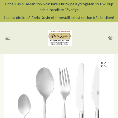
Porla Kusin, sedan 1996 din lokala butik på Kyrkogatan 19 i Skurup
och e-handlare i Sverige
Handla direkt på Porla Kusin eller beställ och vi skickar från butiken!