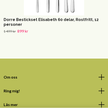
Dorre Bestickset Elisabeth 60 delar, Rostfritt, 12
personer
899 kr
1 499 kr
Om oss
Ring mig!
Läs mer