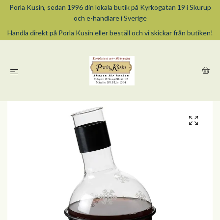
Porla Kusin, sedan 1996 din lokala butik på Kyrkogatan 19 i Skurup
och e-handlare i Sverige
Handla direkt på Porla Kusin eller beställ och vi skickar från butiken!