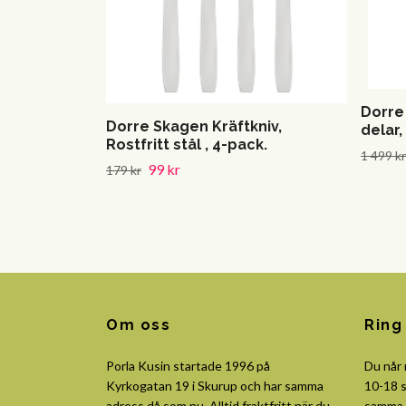
Dorre
Dorre Skagen Kräftkniv,
delar,
Rostfritt stål , 4-pack.
1 499 kr
99 kr
179 kr
Om oss
Ring
Porla Kusin startade 1996 på
Du når
Kyrkogatan 19 i Skurup och har samma
10-18 s
adress då som nu. Alltid fraktfritt när du
samma 