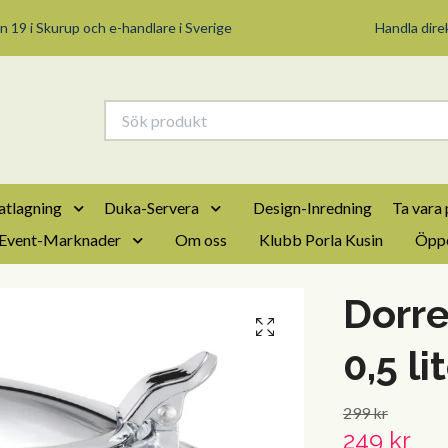
n 19 i Skurup och e-handlare i Sverige
Handla direk
tlagning
Duka-Servera
Design-Inredning
Ta vara 
Event-Marknader
Om oss
Klubb Porla Kusin
Öppe
Dorre
0,5 li
299 kr
249 kr