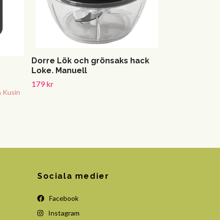
Dorre Lök och grönsaks hack
Loke. Manuell
179 kr
a Kusin
Sociala medier
Facebook
Instagram