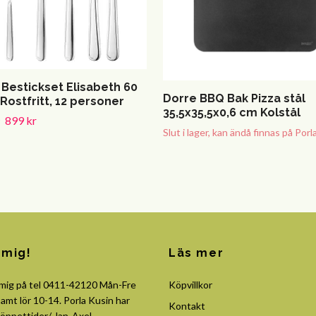
 Bestickset Elisabeth 60
Dorre BBQ Bak Pizza stål
 Rostfritt, 12 personer
35,5x35,5x0,6 cm Kolstål
899 kr
Slut i lager, kan ändå finnas på Porl
 mig!
Läs mer
 mig på tel 0411-42120 Mån-Fre
Köpvillkor
amt lör 10-14. Porla Kusin har
Kontakt
öppettider/ Jan-Axel