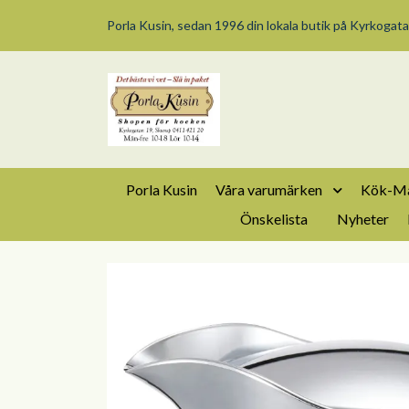
Porla Kusin, sedan 1996 din lokala butik på Kyrkogata
Porla Kusin
Våra varumärken
Kök-Ma
Önskelista
Nyheter