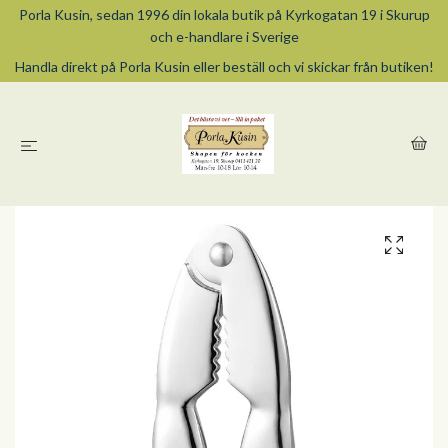
Porla Kusin, sedan 1996 din lokala butik på Kyrkogatan 19 i Skurup
och e-handlare i Sverige
Handla direkt på Porla Kusin eller beställ och vi skickar från butiken!