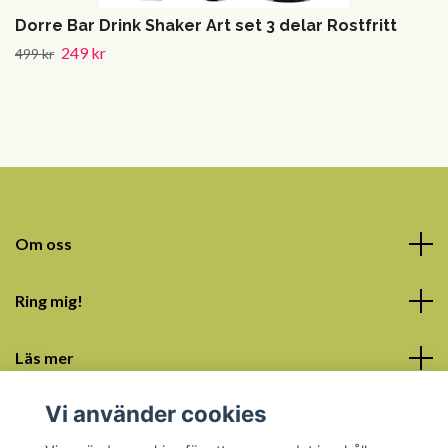
Dorre Bar Drink Shaker Art set 3 delar Rostfritt
249 kr
499 kr
Om oss
Ring mig!
Läs mer
Vi använder cookies
Sociala medier