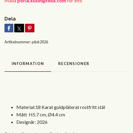
Maila
porla.kusin@telia.com
för info
Dela
Artikelnummer:
påsk2026
INFORMATION
RECENSIONER
Material:18 Karat guldpläterat rostfritt stål
Mått H5.7 cm, Ø4.4 cm
Designår: 2026