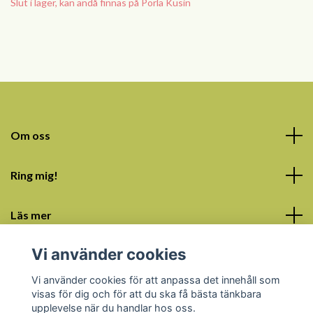
Slut i lager, kan ändå finnas på Porla Kusin
Om oss
Ring mig!
Läs mer
Vi använder cookies
Sociala medier
Vi använder cookies för att anpassa det innehåll som
visas för dig och för att du ska få bästa tänkbara
upplevelse när du handlar hos oss.