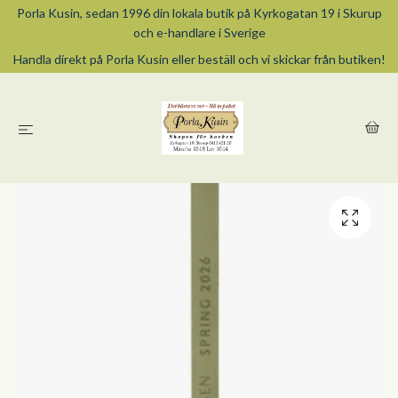
Porla Kusin, sedan 1996 din lokala butik på Kyrkogatan 19 i Skurup
och e-handlare i Sverige
Handla direkt på Porla Kusin eller beställ och vi skickar från butiken!