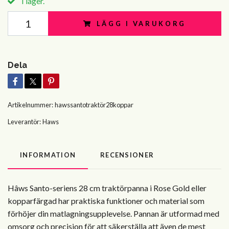
I lager.
LÄGG I VARUKORG
Dela
Artikelnummer:
hawssantotraktör28koppar
Leverantör:
Haws
INFORMATION
RECENSIONER
Hâws Santo-seriens 28 cm traktörpanna i Rose Gold eller
kopparfärgad har praktiska funktioner och material som
förhöjer din matlagningsupplevelse. Pannan är utformad med
omsorg och precision för att säkerställa att även de mest