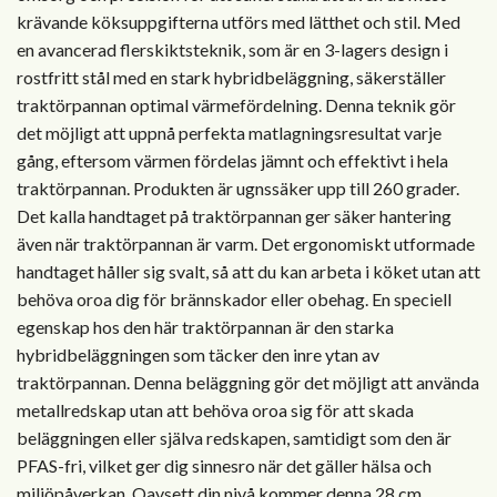
krävande köksuppgifterna utförs med lätthet och stil. Med
en avancerad flerskiktsteknik, som är en 3-lagers design i
rostfritt stål med en stark hybridbeläggning, säkerställer
traktörpannan optimal värmefördelning. Denna teknik gör
det möjligt att uppnå perfekta matlagningsresultat varje
gång, eftersom värmen fördelas jämnt och effektivt i hela
traktörpannan. Produkten är ugnssäker upp till 260 grader.
Det kalla handtaget på traktörpannan ger säker hantering
även när traktörpannan är varm. Det ergonomiskt utformade
handtaget håller sig svalt, så att du kan arbeta i köket utan att
behöva oroa dig för brännskador eller obehag. En speciell
egenskap hos den här traktörpannan är den starka
hybridbeläggningen som täcker den inre ytan av
traktörpannan. Denna beläggning gör det möjligt att använda
metallredskap utan att behöva oroa sig för att skada
beläggningen eller själva redskapen, samtidigt som den är
PFAS-fri, vilket ger dig sinnesro när det gäller hälsa och
miljöpåverkan. Oavsett din nivå kommer denna 28 cm