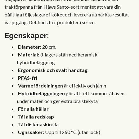
traktörpanna från Hâws Santo-sortimentet att vara din
pålitliga följeslagare i köket och leverera utmärkta resultat
varje gång. Det finns fler produkter i serien.
Egenskaper:
Diameter
:
28 cm.
Material:
3-lagers stål med keramisk
hybridbeläggning
Ergonomisk och svalt handtag
PFAS-fri
Värmefördelningen
är effektiv och jämn
Hybridbeläggningen
gör att fett kommer åt även
under maten och ger extra bra stekyta
För alla hällar
Tål alla redskap
Tål diskmaskin:
Ja
Ugnssäker:
Upp till 260 °C (utan lock)