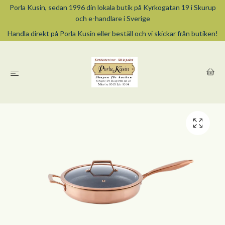
Porla Kusin, sedan 1996 din lokala butik på Kyrkogatan 19 i Skurup
och e-handlare i Sverige
Handla direkt på Porla Kusin eller beställ och vi skickar från butiken!