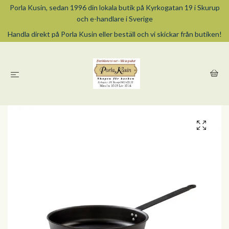
Porla Kusin, sedan 1996 din lokala butik på Kyrkogatan 19 i Skurup
och e-handlare i Sverige
Handla direkt på Porla Kusin eller beställ och vi skickar från butiken!