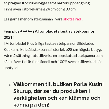
en präglad Kockumslogga samt hål för upphängning.
Finns även i storlekarna ø24 cm och ø30 cm.
Läs gärna mer om stekpannan i våra
skötselråd
.
Fem plus +++++ i Aftonbladets test av stekpannor
2021!
I Aftonbladet Plus årliga test av stekpannor tilldelades
Kockums kolstålsstekpanna i storlek ø28 cm högsta betyg.
Vår målsättning - att tillverka en uppskattad stekpanna som
håller över tid, är funktionell och 100% svensktillverkad - är
uppfylld.
Välkommen till butiken Porla Kusin i
Skurup, där ser du produkten i
verkligheten och kan klämma och
känna på den!