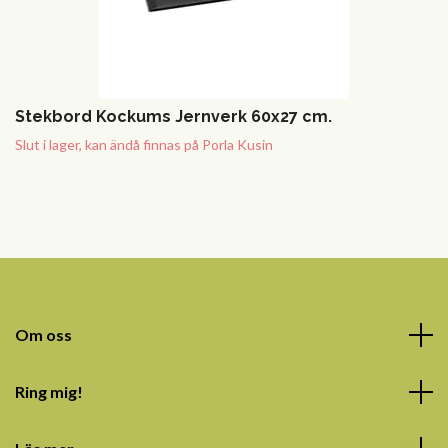
Stekbord Kockums Jernverk 60x27 cm.
Slut i lager, kan ändå finnas på Porla Kusin
Om oss
Ring mig!