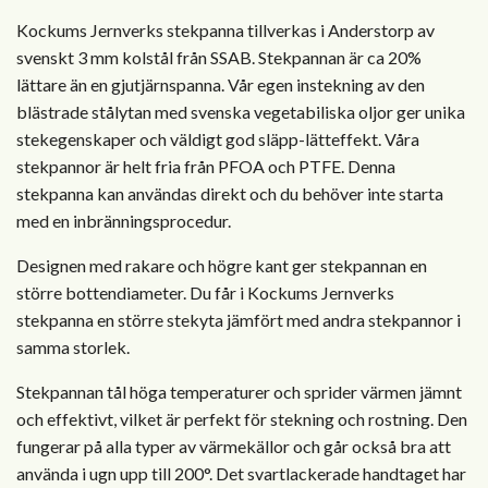
Kockums Jernverks stekpanna tillverkas i Anderstorp av
svenskt 3 mm kolstål från SSAB.
Stekpannan är ca 20%
lättare än en gjutjärnspanna.
Vår egen instekning av den
blästrade stålytan med svenska vegetabiliska oljor ger unika
stekegenskaper och väldigt god släpp-lätteffekt.
Våra
stekpannor är helt fria från PFOA och PTFE.
Denna
stekpanna kan användas direkt och du behöver inte starta
med en inbränningsprocedur.
Designen med rakare och högre kant ger stekpannan en
större bottendiameter.
Du får i Kockums Jernverks
stekpanna en större stekyta jämfört med andra stekpannor i
samma storlek.
Stekpannan tål höga temperaturer och sprider värmen jämnt
och effektivt, vilket är perfekt för stekning och rostning.
Den
fungerar på alla typer av värmekällor och går också bra att
använda i ugn upp till 200°.
Det svartlackerade handtaget har