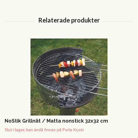
NoStik Grillnät / Matta nonstick 32x32 cm
Slut i lager, kan ändå finnas på Porla Kusin