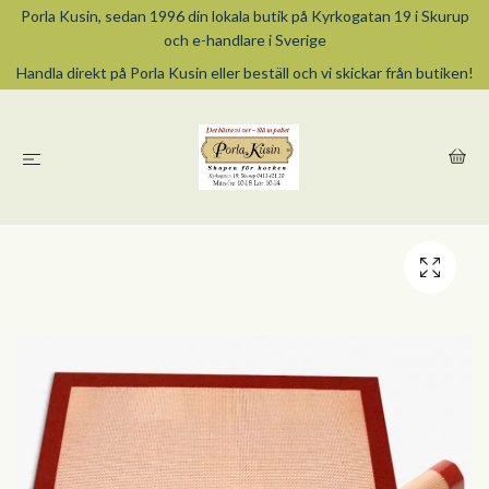
Porla Kusin, sedan 1996 din lokala butik på Kyrkogatan 19 i Skurup
och e-handlare i Sverige
Handla direkt på Porla Kusin eller beställ och vi skickar från butiken!