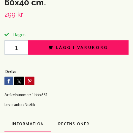
60x40 cm.
299 kr
I lager.
LÄGG I VARUKORG
Dela
Artikelnummer:
1 bbb 651
Leverantör:
NoStik
INFORMATION
RECENSIONER