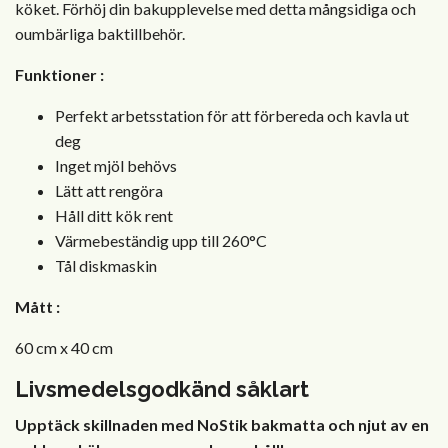
köket. Förhöj din bakupplevelse med detta mångsidiga och
oumbärliga baktillbehör.
Funktioner
:
Perfekt arbetsstation för att förbereda och kavla ut
deg
Inget mjöl behövs
Lätt att rengöra
Håll ditt kök rent
Värmebeständig upp till 260°C
Tål diskmaskin
Mått
:
60 cm x 40 cm
Livsmedelsgodkänd
såklart
Upptäck skillnaden med NoStik bakmatta och njut av en