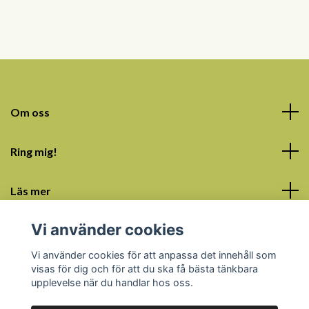
Om oss
Ring mig!
Läs mer
Vi använder cookies
Sociala medier
Vi använder cookies för att anpassa det innehåll som
visas för dig och för att du ska få bästa tänkbara
upplevelse när du handlar hos oss.