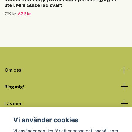
liter. Mini Glaserad svart
629 kr
799 kr
Om oss
Ring mig!
Läs mer
Vi använder cookies
Sociala medier
Vi använder cookies för att anpassa det innehåll som