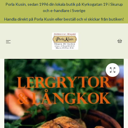
Porla Kusin, sedan 1996 din lokala butik på Kyrkogatan 19 i Skurup
och e-handlare i Sverige
Handla direkt på Porla Kusin eller beställ och vi skickar från butiken!