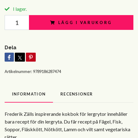
I lager.
LÄGG I VARUKORG
Dela
Artikelnummer:
9789186287474
INFORMATION
RECENSIONER
Frederik Zälls inspirerande kokbok för lergrytor innehåller
bara recept för din lergryta. Du får recept på Fågel, Fisk,
Soppor, Fläskkött, Nötkött, Lamm och vilt samt vegetariska
rätter.