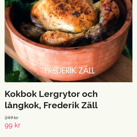
Kokbok Lergrytor och
långkok, Frederik Zäll
249 kr
99 kr