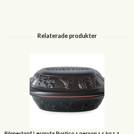
Römertopf Lergryta Rustico 1 person 1,5 kg 1,2