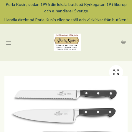
Porla Kusin, sedan 1996 din lokala butik på Kyrkogatan 19 i Skurup
och e-handlare i Sverige
Handla direkt på Porla Kusin eller beställ och vi skickar från butiken!