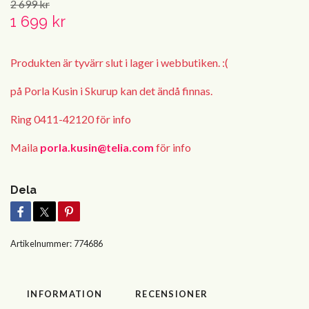
2 699 kr
1 699 kr
Produkten är tyvärr slut i lager i webbutiken. :(
på Porla Kusin i Skurup kan det ändå finnas.
Ring 0411-42120 för info
Maila
porla.kusin@telia.com
för info
Dela
Artikelnummer:
774686
INFORMATION
RECENSIONER