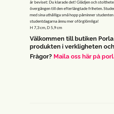
är beviset: Du klarade det! Glädjen och stolthe
övergången till den efterlängtade friheten. Stud
med sina uthålliga små hopp påminner studenten 
studentdagarna ännu mer oförglömliga!
H 7,3 cm, D 5,9 cm
Välkommen till butiken Porla
produkten i verkligheten oc
Frågor?
Maila oss här på
porl