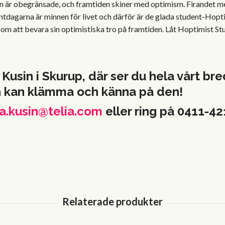
ten är obegränsade, och framtiden skiner med optimism. Firandet m
entdagarna är minnen för livet och därför är de glada student-Hopt
om att bevara sin optimistiska tro på framtiden. Låt Hoptimist S
 Kusin i Skurup, där ser du hela vårt b
h kan klämma och känna på den!
a.kusin@telia.com
eller ring på 0411-4