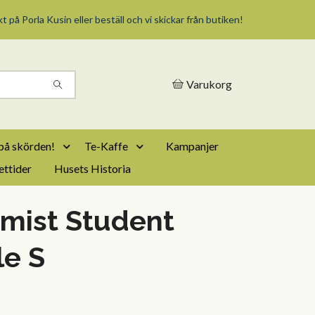
t på Porla Kusin eller beställ och vi skickar från butiken!
Varukorg
på skörden!
Te-Kaffe
Kampanjer
ttider
Husets Historia
mist Student
le S