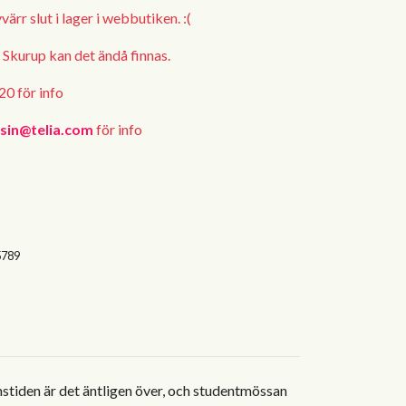
ärr slut i lager i webbutiken. :(
i Skurup kan det ändå finnas.
0 för info
usin@telia.com
för info
5789
stiden är det äntligen över, och studentmössan