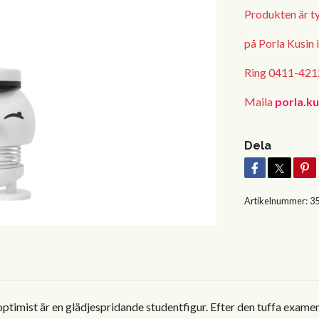
Produkten är tyv
på Porla Kusin 
Ring 0411-4212
Maila
porla.k
Dela
Artikelnummer:
3
timist är en glädjespridande studentfigur. Efter den tuffa examen