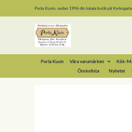
Porla Kusin, sedan 1996 din lokala butik på Kyrkogata
Porla Kusin
Våra varumärken
Kök-Ma
Önskelista
Nyheter