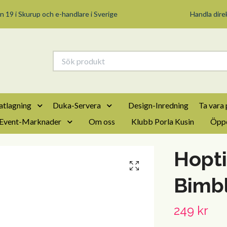
n 19 i Skurup och e-handlare i Sverige
Handla direk
tlagning
Duka-Servera
Design-Inredning
Ta vara 
Event-Marknader
Om oss
Klubb Porla Kusin
Öppe
Hopti
Bimb
249 kr