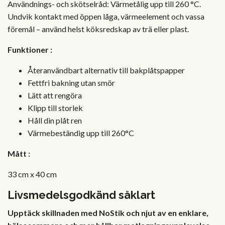
Användnings- och skötselråd: Värmetålig upp till 260 °C.
Undvik kontakt med öppen låga, värmeelement och vassa
föremål – använd helst köksredskap av trä eller plast.
Funktioner
:
Återanvändbart alternativ till bakplåtspapper
Fettfri bakning utan smör
Lätt att rengöra
Klipp till storlek
Håll din plåt ren
Värmebeständig upp till 260°C
Mått
:
33 cm x 40 cm
Livsmedelsgodkänd
såklart
Upptäck skillnaden med NoStik och njut av en enklare,