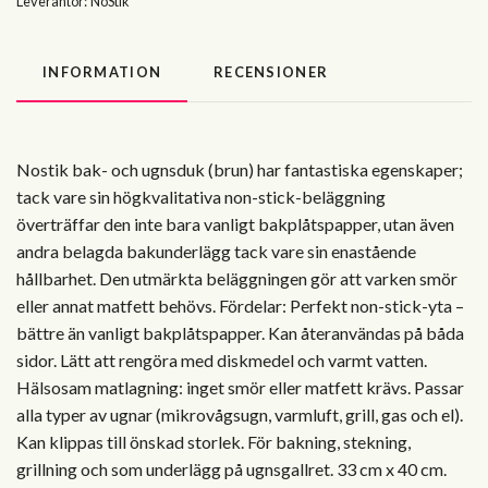
Leverantör:
NoStik
INFORMATION
RECENSIONER
Nostik bak- och ugnsduk (brun) har fantastiska egenskaper;
tack vare sin högkvalitativa non-stick-beläggning
överträffar den inte bara vanligt bakplåtspapper, utan även
andra belagda bakunderlägg tack vare sin enastående
hållbarhet. Den utmärkta beläggningen gör att varken smör
eller annat matfett behövs. Fördelar: Perfekt non-stick-yta –
bättre än vanligt bakplåtspapper. Kan återanvändas på båda
sidor. Lätt att rengöra med diskmedel och varmt vatten.
Hälsosam matlagning: inget smör eller matfett krävs. Passar
alla typer av ugnar (mikrovågsugn, varmluft, grill, gas och el).
Kan klippas till önskad storlek. För bakning, stekning,
grillning och som underlägg på ugnsgallret. 33 cm x 40 cm.