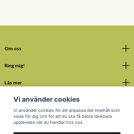
Om oss
Ring mig!
Läs mer
Vi använder cookies
Sociala medier
Vi använder cookies för att anpassa det innehåll som
visas för dig och för att du ska få bästa tänkbara
upplevelse när du handlar hos oss.