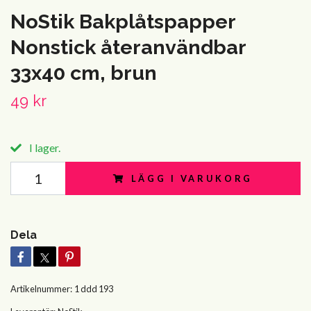
NoStik Bakplåtspapper
Nonstick återanvändbar
33x40 cm, brun
49 kr
I lager.
LÄGG I VARUKORG
Dela
Artikelnummer:
1 ddd 193