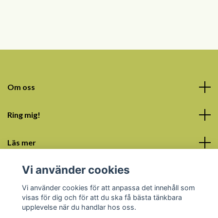
Om oss
Ring mig!
Läs mer
Vi använder cookies
Sociala medier
Vi använder cookies för att anpassa det innehåll som
visas för dig och för att du ska få bästa tänkbara
upplevelse när du handlar hos oss.