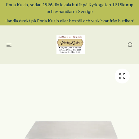
Porla Kusin, sedan 1996 din lokala butik på Kyrkogatan 19 i Skurup
och e-handlare i Sverige
Handla direkt på Porla Kusin eller beställ och vi skickar från butiken!