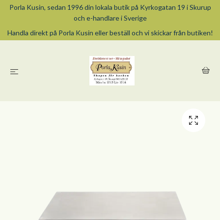
Porla Kusin, sedan 1996 din lokala butik på Kyrkogatan 19 i Skurup
och e-handlare i Sverige
Handla direkt på Porla Kusin eller beställ och vi skickar från butiken!