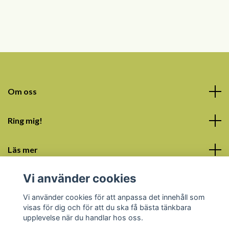
Om oss
Ring mig!
Läs mer
Vi använder cookies
Sociala medier
Vi använder cookies för att anpassa det innehåll som
visas för dig och för att du ska få bästa tänkbara
upplevelse när du handlar hos oss.